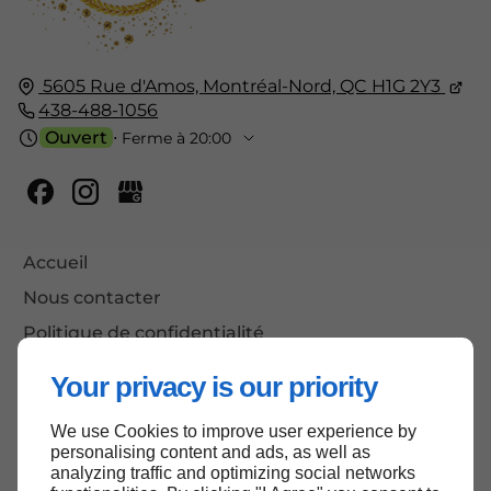
5605 Rue d'Amos,
Montréal-Nord, QC
H1G 2Y3
438-488-1056
Ouvert
⋅ Ferme à 20:00
Accueil
Nous contacter
Politique de confidentialité
Plan du site
Your privacy is our priority
We use Cookies to improve user experience by
personalising content and ads, as well as
Haut de page
analyzing traffic and optimizing social networks