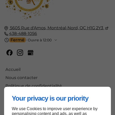
5605 Rue d'Amos,
Montréal-Nord, QC
H1G 2Y3
438-488-1056
Fermé
⋅ Ouvre à 12:00
Accueil
Nous contacter
Politique de confidentialité
Plan du site
Your privacy is our priority
We use Cookies to improve user experience by
personalising content and ads, as well as