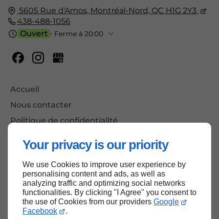
5605 Rue d'Amos,
Montréal-Nord, QC
H1G 2Y3
438-488-1056
Ouvert
⋅ Ferme à 20:00
Accueil
Nous contacter
Politique de confidentialité
Plan du site
Your privacy is our priority
We use Cookies to improve user experience by
personalising content and ads, as well as
Haut de page
analyzing traffic and optimizing social networks
functionalities. By clicking "I Agree" you consent to
the use of Cookies from our providers
Google
Facebook
.