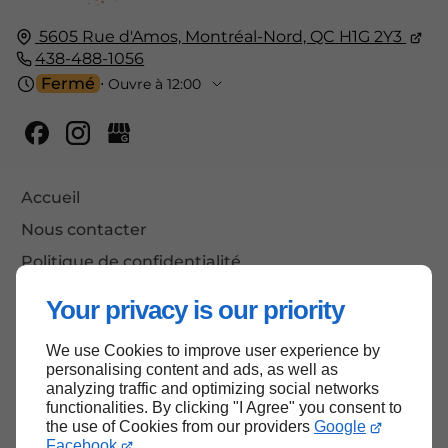
5605 Rue d'Amos,
Montréal-Nord, QC
H1G 2Y3
438-488-1056
Fermé
⋅ Ouvre à 12:00
Accueil
Nous contacter
Politique de confidentialité
Plan du site
Your privacy is our priority
We use Cookies to improve user experience by
personalising content and ads, as well as
Haut de page
analyzing traffic and optimizing social networks
functionalities. By clicking "I Agree" you consent to
the use of Cookies from our providers
Google
Facebook
.