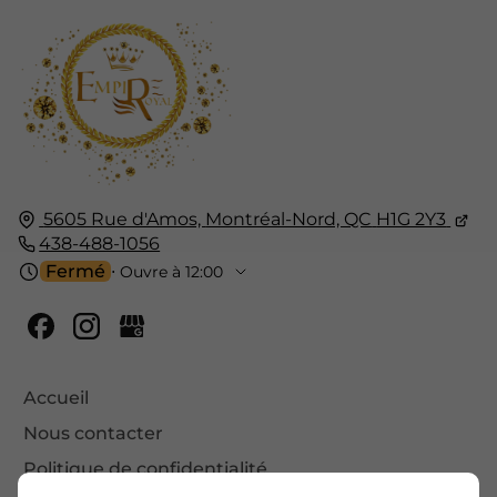
5605 Rue d'Amos,
Montréal-Nord, QC
H1G 2Y3
438-488-1056
Fermé
⋅ Ouvre à 12:00
Accueil
Nous contacter
Politique de confidentialité